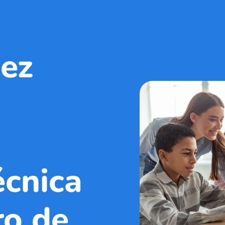
ez
écnica
ro de