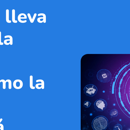
 lleva
la
mo la
á