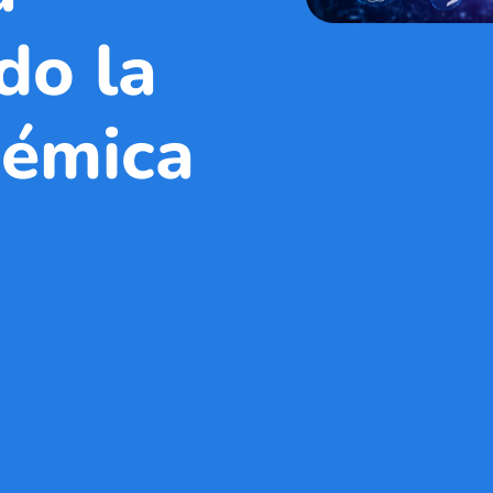
do la
démica