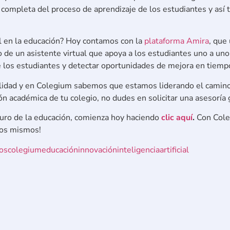
 completa del proceso de aprendizaje de los estudiantes y así
ial en la educación? Hoy contamos con la
plataforma Amira
, que
e un asistente virtual que apoya a los estudiantes uno a uno.
e los estudiantes y detectar oportunidades de mejora en tiempo
ealidad y en Colegium sabemos que estamos liderando el camin
tión académica de tu colegio, no dudes en solicitar una asesoría
turo de la educación, comienza hoy haciendo
clic aquí
.
Con Colegi
los mismos!
os
colegium
educación
innovación
inteligenciaartificial
Mejora la comunicaci